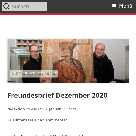
Suchen
Primäres
Menü
nach:
Menü
Springe
zum
Inhalt
Freundesbrief Dezember 2020
Autor
Veröffentlicht
redaktion_c194q1cx
Januar 11, 2021
am
zu Freundesbrief Dezember 2020
Hinterlasse einen Kommentar