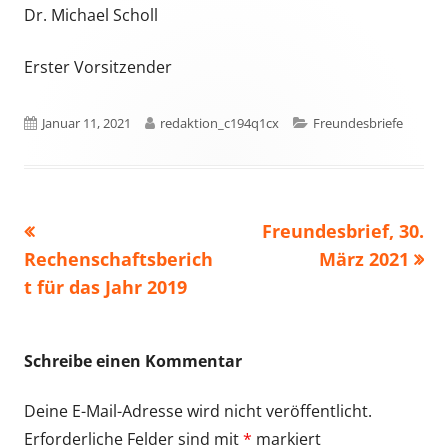
Dr. Michael Scholl
Erster Vorsitzender
Veröffentlicht
Autor
Kategorien
Januar 11, 2021
redaktion_c194q1cx
Freundesbriefe
am
Vorheriger
Nächster
Freundesbrief, 30.
Beitragsnavigation
Beitrag:
Beitrag
Rechenschaftsberich
März 2021
t für das Jahr 2019
Schreibe einen Kommentar
Deine E-Mail-Adresse wird nicht veröffentlicht.
Erforderliche Felder sind mit
*
markiert