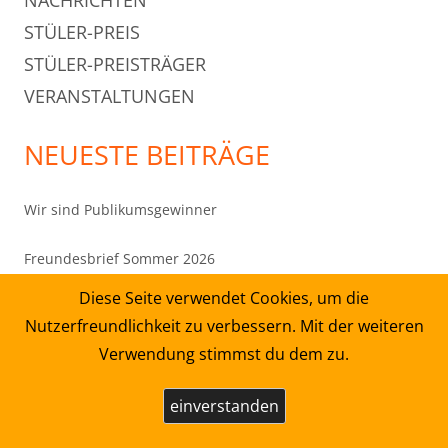
STÜLER-PREIS
STÜLER-PREISTRÄGER
VERANSTALTUNGEN
NEUESTE BEITRÄGE
Wir sind Publikumsgewinner
Freundesbrief Sommer 2026
Diese Seite verwendet Cookies, um die
„Harald Schmidt und Thomas Thieme im Gespräch“ –
Nutzerfreundlichkeit zu verbessern. Mit der weiteren
Donnerstag, 08. Oktober, 19 Uhr, Kornmarktkirche in
Verwendung stimmst du dem zu.
Mühlhausen
einverstanden
Thomas Thieme interpretiert Baal von Bertolt Brecht