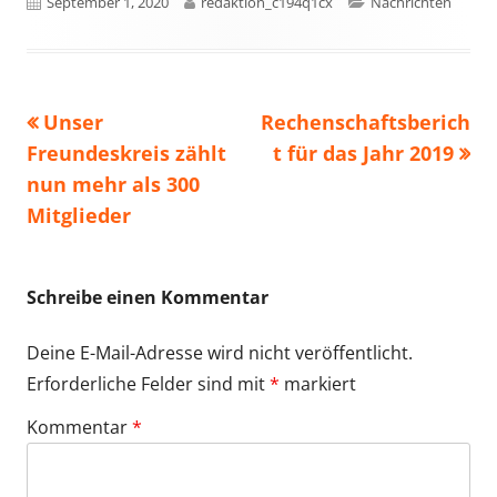
Veröffentlicht
Autor
Kategorien
September 1, 2020
redaktion_c194q1cx
Nachrichten
am
Vorheriger
Nächster
Unser
Rechenschaftsberich
Beitragsnavigation
Beitrag:
Beitrag
Freundeskreis zählt
t für das Jahr 2019
nun mehr als 300
Mitglieder
Schreibe einen Kommentar
Deine E-Mail-Adresse wird nicht veröffentlicht.
Erforderliche Felder sind mit
*
markiert
Kommentar
*