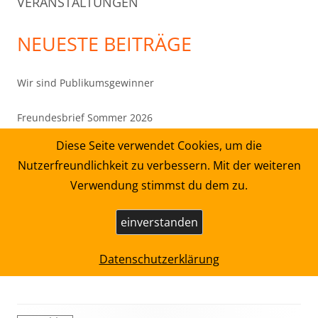
VERANSTALTUNGEN
NEUESTE BEITRÄGE
Wir sind Publikumsgewinner
Freundesbrief Sommer 2026
Diese Seite verwendet Cookies, um die
„Harald Schmidt und Thomas Thieme im Gespräch“ –
Nutzerfreundlichkeit zu verbessern. Mit der weiteren
Donnerstag, 08. Oktober, 19 Uhr, Kornmarktkirche in
Verwendung stimmst du dem zu.
Mühlhausen
einverstanden
Thomas Thieme interpretiert Baal von Bertolt Brecht
DIE FLEDERMAUS
Datenschutzerklärung
Footer