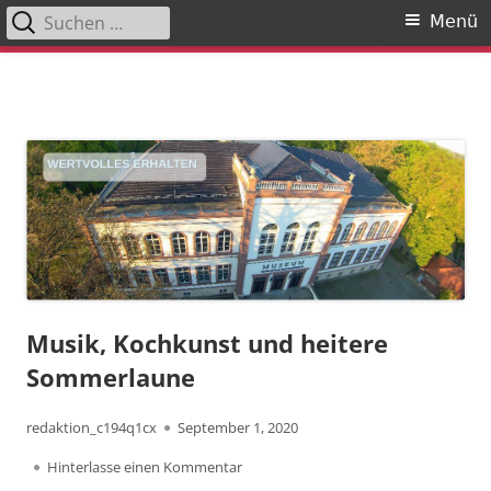
Suchen
Primäres
Menü
nach:
Menü
Springe
zum
Inhalt
Musik, Kochkunst und heitere
Sommerlaune
Autor
Veröffentlicht
redaktion_c194q1cx
September 1, 2020
am
zu Musik, Kochkunst und heitere So
Hinterlasse einen Kommentar