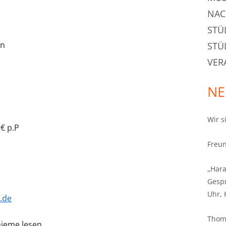
NAC
STÜ
en
STÜ
VER
NE
Wir 
 € p.P
Freu
„Har
Gespr
Uhr,
.de
Thoma
hieme lesen