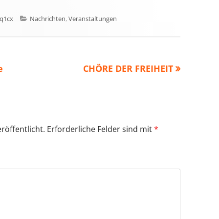
Kategorien
4q1cx
Nachrichten
,
Veranstaltungen
Nächster
e
CHÖRE DER FREIHEIT
Beitrag
röffentlicht.
Erforderliche Felder sind mit
*