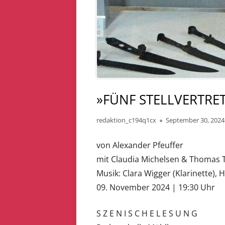
»FÜNF STELLVERTRE
Autor
Veröffentlicht
redaktion_c194q1cx
September 30, 2024
am
von Alexander Pfeuffer
mit Claudia Michelsen & Thomas 
Musik: Clara Wigger (Klarinette), H
09. November 2024 | 19:30 Uhr
S Z E N I S C H E L E S U N G