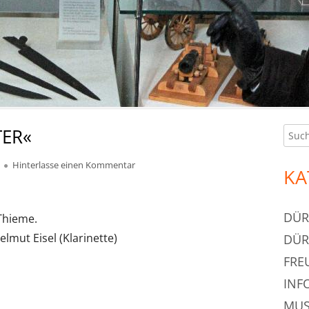
TER«
Such
Ha
nach:
Sei
zu »FÜNF STELLVERTRETER«
Hinterlasse einen Kommentar
KA
DÜR
Thieme.
elmut Eisel (Klarinette)
DÜR
FRE
INF
MUS