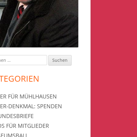
en
upt-
tenleiste
TEGORIEN
ER FÜR MÜHLHAUSEN
ER-DENKMAL: SPENDEN
UNDESBRIEFE
OS FÜR MITGLIEDER
EUMSBALL