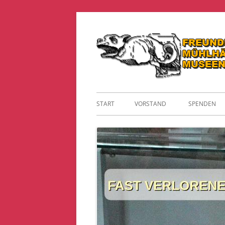
Springe
zum
Inhalt
Primäres
START
VORSTAND
SPENDEN
Menü