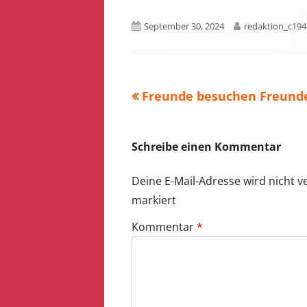
Veröffentlicht
Autor
September 30, 2024
redaktion_c19
am
Vorheriger
Freunde besuchen Freund
Beitragsnavigation
Beitrag:
Schreibe einen Kommentar
Deine E-Mail-Adresse wird nicht ve
markiert
Kommentar
*