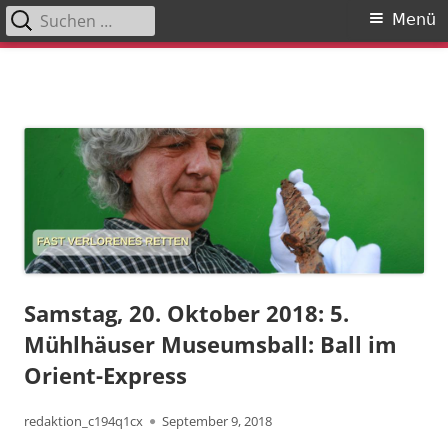
Suchen
Primäres
Menü
nach:
Menü
Springe
zum
Inhalt
Samstag, 20. Oktober 2018: 5.
Mühlhäuser Museumsball: Ball im
Orient-Express
Autor
Veröffentlicht
redaktion_c194q1cx
September 9, 2018