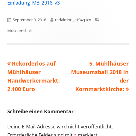
Einladung_MB_2018_v3
Veröffentlicht
Autor
Kategorien
September 9, 2018
redaktion_c194q1cx
am
Museumsball
Vorheriger
Nächster
Rekorderlös auf
5. Mühlhäuser
Beitragsnavigation
Beitrag:
Beitrag
Mühlhäuser
Museumsball 2018 in
Handwerkermarkt:
der
2.100 Euro
Kornmarktkirche:
Schreibe einen Kommentar
Deine E-Mail-Adresse wird nicht veröffentlicht.
Erforderliche Felder sind mit
*
markiert